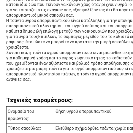
κατοικίδια ζώα που τείνουν να κάνουν χάος όταν ρίχνουν υγράΤο
για να ταιριάζει στις ανάγκες σας, εξασφαλίζοντας ότι θα πάρετε
απορρυπαντικό μικρό σακούλι σας.
Η τσάντα υγρού απορρυπαντικού είναι κατάλληλη για την αποθή
απορρυπαντικού πλυντηρίου, του υγρού σούπας και του απορρυπα
καθιστά δημοφιλή επιλογή μεταξύ των νοικοκυριών που χρειάζον
για τα υγρά τουςΕπιπλέον, το συμπαγές μέγεθός του το καθιστά 
ράφι σας, έτσι ώστε να μπορείτε να κρατάτε την μικρή σακούλα 
χρειάζεστε.
Συνοπτικά, η τσάντα υγρού απορρυπαντικού είναι μια ανθεκτική 
για καθημερινή χρήση.και το εύρος χωρητικότητας το καθιστούν 
που χρειάζονται έναν αξιόπιστο και βολικό τρόπο αποθήκευσης 
χρειάζεστε μια μικρή τσάντα για το υγρό απορρυπαντικό σας είτε 
απορρυπαντικό πλυντηρίου πιάτων, η τσάντα υγρού απορρυπαντικ
ανάγκες σας.
Τεχνικές παραμέτρους:
Ονομασία του
Θήκη υγρού απορρυπαντικού
προϊόντος:
Τύπος σακούλας:
Ελεύθερο σχήμα όρθια τσάντα χωρίς κα