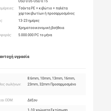
USD 0.05-USD 0.15
ομέρειες:
Τσάντα PE + κιβώτιο + παλέτα
χαρτοκιβωτίων ή προσαρμοσμένος
ς:
13-23 ημέρες
Χρηματοοικονομική βοήθεια
σφοράς:
5.000.000 PC το μήνα
αντοχή υγρασία
8.6mm, 10mm, 13mm, 16mm,
θος σωλήνων:
23mm, 32mm Προσαρμοσμένο
και ODM:
Δέξου
1-10 χρώματα Εκτύπωση