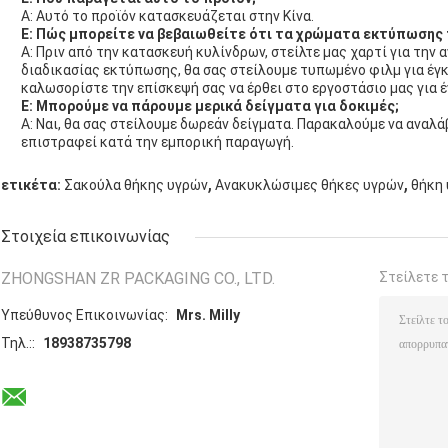
Α: Αυτό το προϊόν κατασκευάζεται στην Κίνα.
Ε: Πώς μπορείτε να βεβαιωθείτε ότι τα χρώματα εκτύπωσης 
Α: Πριν από την κατασκευή κυλίνδρων, στείλτε μας χαρτί για την 
διαδικασίας εκτύπωσης, θα σας στείλουμε τυπωμένο φιλμ για έ
καλωσορίστε την επίσκεψή σας να έρθει στο εργοστάσιο μας για 
Ε: Μπορούμε να πάρουμε μερικά δείγματα για δοκιμές;
Α: Ναι, θα σας στείλουμε δωρεάν δείγματα. Παρακαλούμε να αναλ
επιστραφεί κατά την εμπορική παραγωγή.
,
,
ετικέτα:
Σακούλα θήκης υγρών
Ανακυκλώσιμες θήκες υγρών
θήκη
Στοιχεία επικοινωνίας
ZHONGSHAN ZR PACKAGING CO., LTD.
Στείλετε 
Υπεύθυνος Επικοινωνίας:
Mrs. Milly
Τηλ.::
18938735798