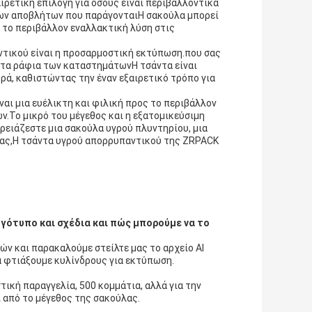
ιρετική επιλογή για όσους είναι περιβαλλοντικά
 των αποβλήτων που παράγονταιΗ σακούλα μπορεί
 το περιβάλλον εναλλακτική λύση στις
ντικού είναι η προσαρμοστική εκτύπωση.που σας
 στα ράφια των καταστημάτωνΗ τσάντα είναι
ορά, καθιστώντας την έναν εξαιρετικό τρόπο για
αι μια ευέλικτη και φιλική προς το περιβάλλον
ών.Το μικρό του μέγεθος και η εξατομικεύσιμη
ρειάζεστε μια σακούλα υγρού πλυντηρίου, μια
πας,Η τσάντα υγρού απορρυπαντικού της ZRPACK
γότυπο και σχέδια και πώς μπορούμε να το
ν και παρακαλούμε στείλτε μας το αρχείο AI
α φτιάξουμε κυλίνδρους για εκτύπωση.
ική παραγγελία, 500 κομμάτια, αλλά για την
 από το μέγεθος της σακούλας.