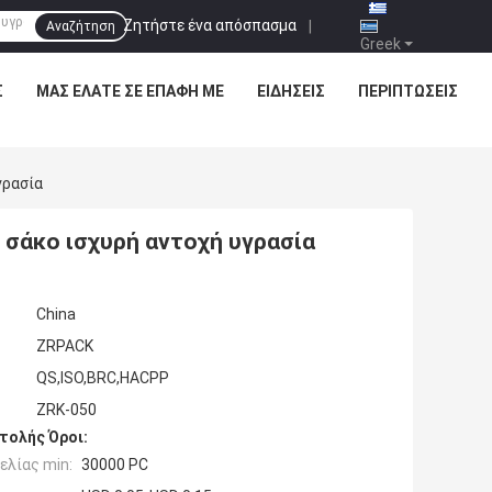
Ζητήστε ένα απόσπασμα
|
Αναζήτηση
Greek
Σ
ΜΑΣ ΕΛΆΤΕ ΣΕ ΕΠΑΦΉ ΜΕ
ΕΙΔΉΣΕΙΣ
ΠΕΡΙΠΤΏΣΕΙΣ
γρασία
 σάκο ισχυρή αντοχή υγρασία
China
ZRPACK
QS,ISO,BRC,HACPP
ZRK-050
τολής Όροι:
ελίας min:
30000 PC