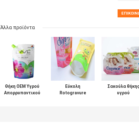
Άλλα προϊόντα
Θήκη OEM Υγρού
Εύκολη
Σακούλα θήκη
Απορρυπαντικού
Rotogravure
υγρού
140 Microns
χρωμάτων
απορρυπαντικο
Πλύση PET PE
σακουλών 1-10
ανθεκτική στη
Προσαρμοσμένο
πλυσίματος υγρή
υγρασία 500g
πάχος
καθαριστική
Ελεύθερο σχήμ
εκτύπωση όπως
χωρίς βιδωτό
προσαρμόζεται
καπάκι