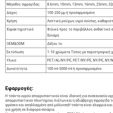
Μέγεθος σφραγίδας:
8.6mm, 10mm, 13mm, 16mm, 23mm, 3
Δάχος:
100-250 μμ ή προσαρμοσμένο
Χρήση:
Λεπτικό ρούχων, υγρό σούπας, καθαρισ
Χαρακτηριστικό:
Φιλικό προς το περιβάλλον, ανθεκτικό σ
δύναμη
OEM&ODM:
Δέξου το.
Εκτύπωση:
1-10 χρώματα Τύπος με περιστροφική 
Υλικό:
PET/AL/NY/PE, PET/NY/PE, NY/PE, NY/N
Δυνατότητα:
100 ml-5000 ml ή προσαρμοσμένο
Εφαρμογές:
Η τσάντα υγρού απορρυπαντικού είναι ιδανική για συσκευασία υγ
απορρυπαντικού πλυντηρίου πιάτων.και η αδιάβροχη σφραγίδα το
φρέσκο και απαλλαγμένο από μόλυνσηΗ τσάντα είναι ελαφριά και
για χρήση σε διάφορα σενάρια.