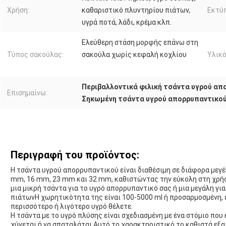
Χρήση:
καθαριστικό πλυντηρίου πιάτων,
Εκτύ
υγρά ποτά, λάδι, κρέμα κλπ.
Ελεύθερη στάση μορφής επάνω στη
Τύπος σακούλας:
σακούλα χωρίς κεφαλή κοχλίου
Υλικό
Περιβαλλοντικά φιλική τσάντα υγρού απ
Επισημαίνω:
Σηκωμένη τσάντα υγρού απορρυπαντικο
Περιγραφή του προϊόντος:
Η τσάντα υγρού απορρυπαντικού είναι διαθέσιμη σε διάφορα μεγ
mm, 16 mm, 23 mm και 32 mm, καθιστώντας την εύκολη στη χρήσ
μια μικρή τσάντα για το υγρό απορρυπαντικό σας ή μια μεγάλη γ
πιάτωνΗ χωρητικότητα της είναι 100-5000 ml ή προσαρμοσμένη,
περισσότερο ή λιγότερο υγρό θέλετε.
Η τσάντα με το υγρό πλύσης είναι σχεδιασμένη με ένα στόμιο που
χύνεται ή να σπαταλάται.Αυτό το χαρακτηριστικό το καθιστά εξαι