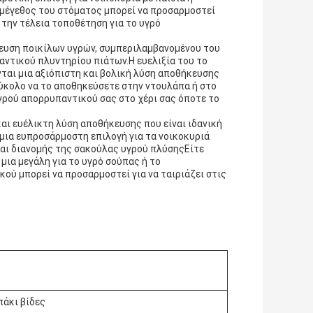
 μέγεθος του στόματος μπορεί να προσαρμοστεί
 την τέλεια τοποθέτηση για το υγρό
κευση ποικίλων υγρών, συμπεριλαμβανομένου του
ντικού πλυντηρίου πιάτων.Η ευελιξία του το
ται μια αξιόπιστη και βολική λύση αποθήκευσης
εύκολο να το αποθηκεύσετε στην ντουλάπα ή στο
υγρού απορρυπαντικού σας στο χέρι σας όποτε το
και ευέλικτη λύση αποθήκευσης που είναι ιδανική
μια ευπροσάρμοστη επιλογή για τα νοικοκυριά
και διανομής της σακούλας υγρού πλύσηςΕίτε
μια μεγάλη για το υγρό σούπας ή το
ού μπορεί να προσαρμοστεί για να ταιριάζει στις
πάκι βίδες