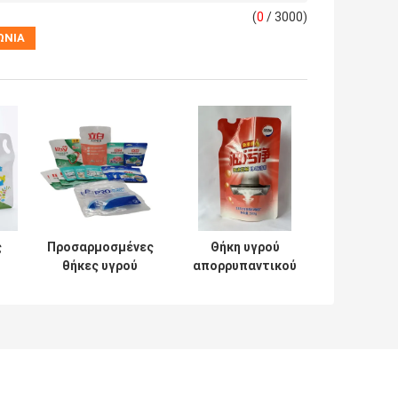
(
0
/ 3000)
ς
Προσαρμοσμένες
Θήκη υγρού
θήκες υγρού
απορρυπαντικού
ύ
απορρυπαντικού,
500 γρ
ν
ανακυκλώσιμες
εύκολα για
α
απορρυπαντικό
πλυντηρίου