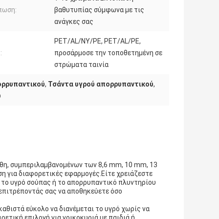
πωση:
βαθυτυπίας σύμφωνα με τις
ανάγκες σας
PET/AL/NY/PE, PET/AL/PE,
:
προσάρμοσε την τοποθετημένη σε
στρώματα ταινία
ορρυπαντικού
,
Τσάντα υγρού απορρυπαντικού
,
ύ
έθη, συμπεριλαμβανομένων των 8,6 mm, 10 mm, 13
η για διαφορετικές εφαρμογές.Είτε χρειάζεστε
ια το υγρό σούπας ή το απορρυπαντικό πλυντηρίου
 επιτρέποντάς σας να αποθηκεύετε όσο
 καθιστά εύκολο να διανέμεται το υγρό χωρίς να
ρετική επιλογή για νοικοκυριά με παιδιά ή