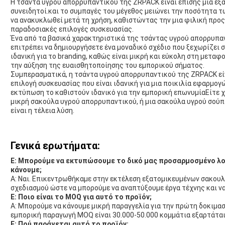
Η τσάντα υγρού απορρυπαντικού της ZRPACK είναι επίσης μια εξα
συνειδητοί.και το συμπαγές του μέγεθος μειώνει την ποσότητα
να ανακυκλωθεί μετά τη χρήση, καθιστώντας την μια φιλική προς
παραδοσιακές επιλογές συσκευασίας.
Ένα από τα βασικά χαρακτηριστικά της τσάντας υγρού απορρυπα
επιτρέπει να δημιουργήσετε ένα μοναδικό σχέδιο που ξεχωρίζει
ιδανική για το branding, καθώς είναι μικρή και εύκολη στη μεταφ
την αύξηση της ευαισθητοποίησης του εμπορικού σήματος.
Συμπερασματικά, η τσάντα υγρού απορρυπαντικού της ZRPACK είν
επιλογή συσκευασίας που είναι ιδανική για μια ποικιλία εφαρμογ
εκτύπωση το καθιστούν ιδανικό για την εμπορική επωνυμίαΕίτε χ
μικρή σακούλα υγρού απορρυπαντικού, ή μια σακούλα υγρού σού
είναι η τέλεια λύση.
Γενικά ερωτήματα:
Ε: Μπορούμε να εκτυπώσουμε το δικό μας προσαρμοσμένο λο
κάνουμε;
Α: Ναι. Επικεντρωθήκαμε στην εκτέλεση εξατομικευμένων σακουλώ
σχεδιασμού ώστε να μπορούμε να αναπτύξουμε έργα τέχνης και ν
Ε: Ποιο είναι το MOQ για αυτό το προϊόν;
Α: Μπορούμε να κάνουμε μικρή παραγγελία για την πρώτη δοκιμαστ
εμπορική παραγωγή MOQ είναι 30.000-50.000 κομμάτια εξαρτάται
Ε: Πού παράγεται αυτό το προϊόν;