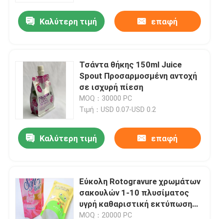
Καλύτερη τιμή
επαφή
Τσάντα θήκης 150ml Juice
Spout Προσαρμοσμένη αντοχή
σε ισχυρή πίεση
MOQ：30000 PC
Τιμή：USD 0.07-USD 0.2
Καλύτερη τιμή
επαφή
Σπίτι
Εύκολη Rotogravure χρωμάτων
Προϊόντα
σακουλών 1-10 πλυσίματος
υγρή καθαριστική εκτύπωση
όπως προσαρμόζεται
Περίπου εμείς
MOQ：20000 PC