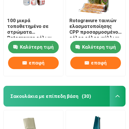
100 μικρά
Rotogravure ταινιών
τοποθετημένο σε
ελασματοποίησης
στρώματα
CPP προσαρμοσμένος
Rotogravure ρόλων
ρόλος ρόλος φύλλων
συσκευασίας που
τοποθέτησης σε
Καλύτερη τιμή
Καλύτερη τιμή
τυπώνει το
στρώματα
φυλλόμορφο ρόλο
εκτύπωσης
ταινιών
επαφή
επαφή
Σακουλάκια με επίπεδη βάση
(30)