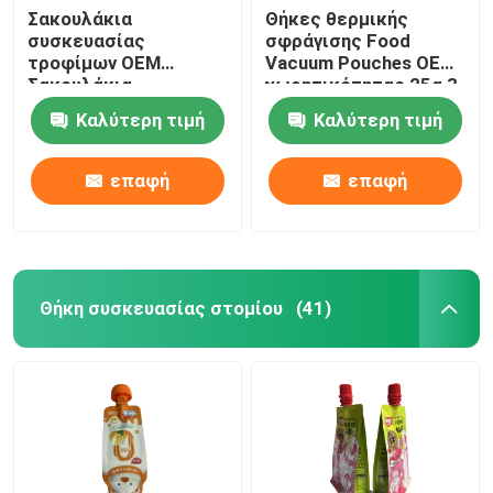
Σακουλάκια
Θήκες θερμικής
συσκευασίας
σφράγισης Food
τροφίμων OEM
Vacuum Pouches OEM
Σακουλάκια
χωρητικότητας 25g 3
συσκευασίας με
Side Stand Up
Καλύτερη τιμή
Καλύτερη τιμή
γκραβούρα με
επίπεδη κάτω
πλευρά
επαφή
επαφή
Θήκη συσκευασίας στομίου
(41)