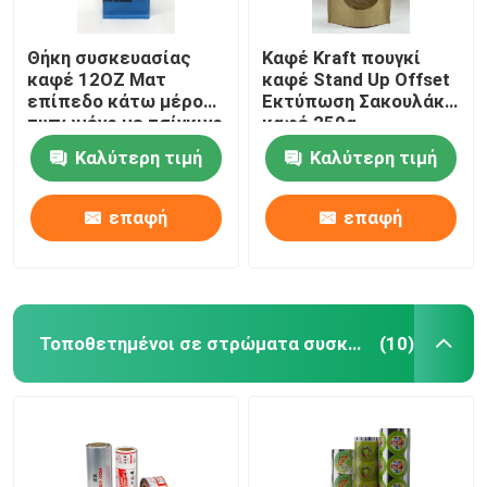
Θήκη συσκευασίας
Καφέ Kraft πουγκί
καφέ 12OZ Ματ
καφέ Stand Up Offset
επίπεδο κάτω μέρος
Εκτύπωση Σακουλάκι
τυπωμένο με τσίγκινο
καφέ 250g
δέσιμο
Καλύτερη τιμή
Καλύτερη τιμή
επαφή
επαφή
Τοποθετημένοι σε στρώματα συσκευάζοντας ρόλοι
(10)