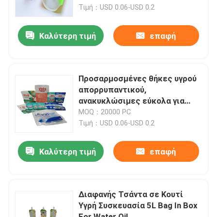
Τιμή：USD 0.06-USD 0.2
Γύρος εργοστασίων
Καλύτερη τιμή
επαφή
Ποιοτικός έλεγχος
Προσαρμοσμένες θήκες υγρού
Μας ελάτε σε επαφή με
απορρυπαντικού,
ανακυκλώσιμες εύκολα για
απορρυπαντικό πλυντηρίου
MOQ：20000 PC
Ειδήσεις
Τιμή：USD 0.06-USD 0.2
Περιπτώσεις
Καλύτερη τιμή
επαφή
Σακούλες συσκευασίας τροφίμων
Διαφανής Τσάντα σε Κουτί
Υγρή Συσκευασία 5L Bag In Box
Θήκη συσκευασίας στομίου
For Water Oil