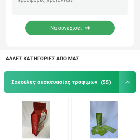
Υγρή καθαριστική σακούλα
mylar συσκευάζοντας τσάντα
Διαμορφωμένη σακούλα
ΑΛΛΕΣ ΚΑΤΗΓΟΡΙΕΣ ΑΠΟ ΜΑΣ
Rice Packaging Bag
Σακούλες συσκευασίας τροφίμων
(55)
Συσκευάζοντας αυτοκόλλητες ετικέττες ετικετών