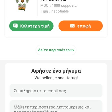
MOQ：1000 κομμάτια
Τιμή：negotiable
Θήκη συσκευασίας καφέ
Καλύτερη τιμή
επαφή
Τοποθετημένοι σε στρώματα συσκευάζοντας ρόλοι
Σακουλάκια με επίπεδη βάση
Δείτε περισσότερων
Τσάντα στην υγρή συσκευασία κιβωτίων
Αφήστε ένα μήνυμα
Σακούλες συσκευασίας Stand Up
We bellen je snel terug!
Σακούλες συσκευασίας τροφίμων της Pet
Χάρτινες θήκες συσκευασίας