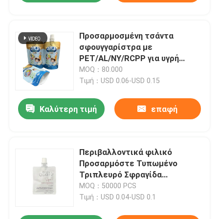
Προσαρμοσμένη τσάντα
σφουγγαρίστρα με
PET/AL/NY/RCPP για υγρή
συσκευασία
MOQ：80.000
Τιμή：USD 0.06-USD 0.15
Καλύτερη τιμή
επαφή
Περιβαλλοντικά φιλικό
Προσαρμόστε Τυπωμένο
Τριπλευρό Σφραγίδα
Ντιτερτζεντ υγρό σάκο
MOQ：50000 PCS
Τιμή：USD 0.04-USD 0.1