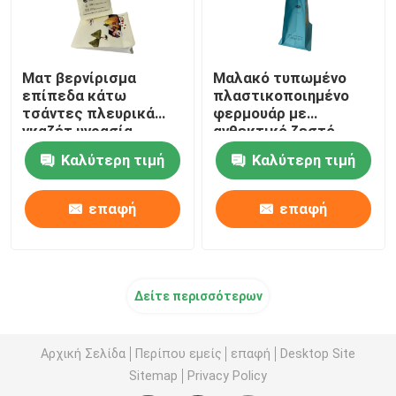
Ματ βερνίρισμα
Μαλακό τυπωμένο
επίπεδα κάτω
πλαστικοποιημένο
τσάντες πλευρικά
φερμουάρ με
γκαζέτ υγρασία
ανθεκτικό ζεστό
απόδειξη για το ρύζι
σφραγίδα που
Καλύτερη τιμή
Καλύτερη τιμή
τροφή
επανασφραγίζεται
επαφή
επαφή
Δείτε περισσότερων
Αρχική Σελίδα
Περίπου εμείς
επαφή
Desktop Site
Sitemap
Privacy Policy