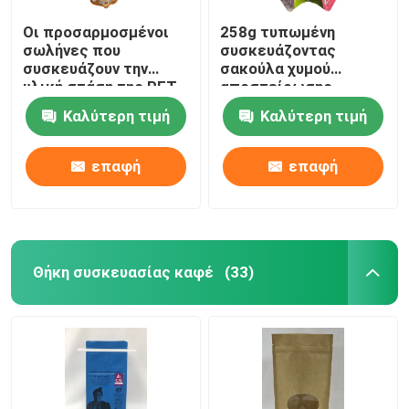
Οι προσαρμοσμένοι
258g τυπωμένη
σωλήνες που
συσκευάζοντας
συσκευάζουν την
σακούλα χυμού
υλική στάση της PET
αποστείρωσης
σακουλών ρίχνουν
σακουλών σωλήνων
Καλύτερη τιμή
Καλύτερη τιμή
επάνω την τσάντα
επίπεδων
κατώτατων σημείων
ανταπαντήσεων
επαφή
επαφή
Θήκη συσκευασίας καφέ
(33)