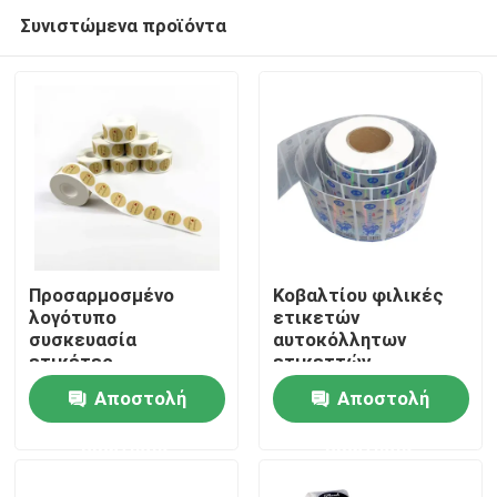
Συνιστώμενα προϊόντα
Προσαρμοσμένο
Κοβαλτίου φιλικές
λογότυπο
ετικετών
συσκευασία
αυτοκόλλητων
Σπίτι
ετικέτες
ετικεττών
αυτοκόλλητα Ματ
αυτοκόλλητες
Αποστολή
Αποστολή
επιφάνεια
ετικέττες
Προϊόντα
Τελειωμένο
συσκευασίας
ερώτησης
ερώτησης
συνήθειας λέιζερ UV
τελειωμένες
Περίπου εμείς