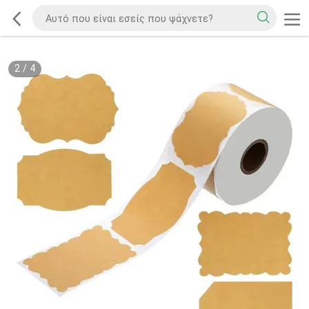
2
/
4