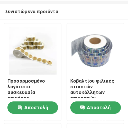
Συνιστώμενα προϊόντα
Προσαρμοσμένο
Κοβαλτίου φιλικές
λογότυπο
ετικετών
Σπίτι
συσκευασία
αυτοκόλλητων
ετικέτες
ετικεττών
αυτοκόλλητα Ματ
αυτοκόλλητες
Αποστολή
Αποστολή
Προϊόντα
επιφάνεια
ετικέττες
Τελειωμένο
συσκευασίας
ερώτησης
ερώτησης
συνήθειας λέιζερ UV
Περίπου εμείς
τελειωμένες