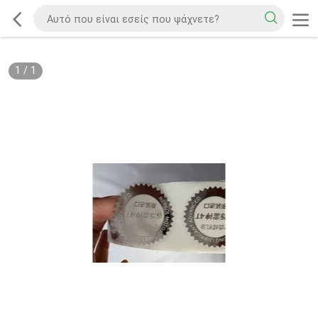
1
/
1