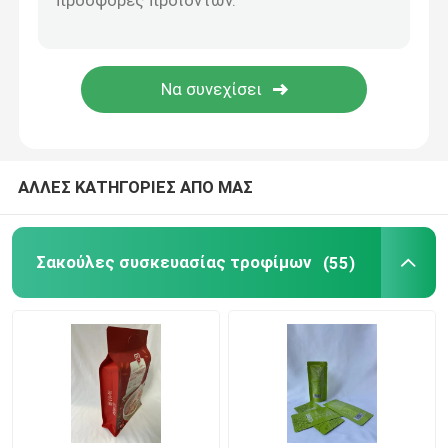
Υγρή καθαριστική σακούλα
mylar συσκευάζοντας τσάντα
Διαμορφωμένη σακούλα
ΑΛΛΕΣ ΚΑΤΗΓΟΡΙΕΣ ΑΠΟ ΜΑΣ
Rice Packaging Bag
Σακούλες συσκευασίας τροφίμων
(55)
Συσκευάζοντας αυτοκόλλητες ετικέττες ετικετών