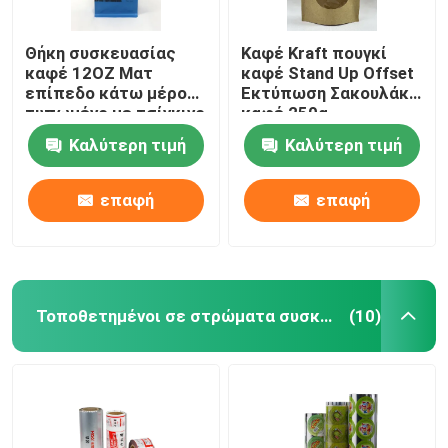
Θήκη συσκευασίας
Καφέ Kraft πουγκί
καφέ 12OZ Ματ
καφέ Stand Up Offset
επίπεδο κάτω μέρος
Εκτύπωση Σακουλάκι
τυπωμένο με τσίγκινο
καφέ 250g
δέσιμο
Καλύτερη τιμή
Καλύτερη τιμή
επαφή
επαφή
Τοποθετημένοι σε στρώματα συσκευάζοντας ρόλοι
(10)