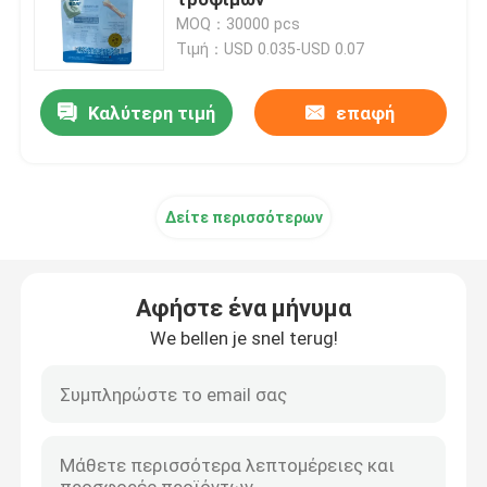
MOQ：30000 pcs
Τιμή：USD 0.035-USD 0.07
Θήκη συσκευασίας καφέ
Καλύτερη τιμή
επαφή
Τοποθετημένοι σε στρώματα συσκευάζοντας ρόλοι
Σακουλάκια με επίπεδη βάση
Δείτε περισσότερων
Τσάντα στην υγρή συσκευασία κιβωτίων
Αφήστε ένα μήνυμα
Σακούλες συσκευασίας Stand Up
We bellen je snel terug!
Σακούλες συσκευασίας τροφίμων της Pet
Χάρτινες θήκες συσκευασίας