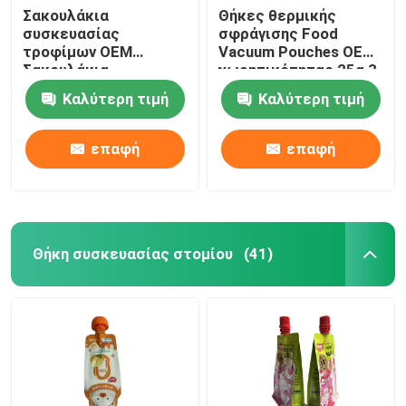
Σακουλάκια
Θήκες θερμικής
συσκευασίας
σφράγισης Food
τροφίμων OEM
Vacuum Pouches OEM
Σακουλάκια
χωρητικότητας 25g 3
συσκευασίας με
Side Stand Up
Καλύτερη τιμή
Καλύτερη τιμή
γκραβούρα με
επίπεδη κάτω
πλευρά
επαφή
επαφή
Θήκη συσκευασίας στομίου
(41)