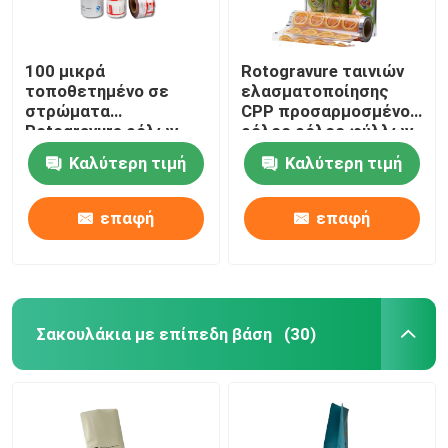
100 μικρά
Rotogravure ταινιών
τοποθετημένο σε
ελασματοποίησης
στρώματα
CPP προσαρμοσμένος
Rotogravure ρόλων
ρόλος ρόλος φύλλων
συσκευασίας που
τοποθέτησης σε
Καλύτερη τιμή
Καλύτερη τιμή
τυπώνει το
στρώματα
φυλλόμορφο ρόλο
εκτύπωσης
ταινιών
επαφή
επαφή
Σακουλάκια με επίπεδη βάση
(30)