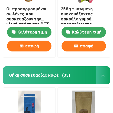
Οι προσαρμοσμένοι
258g τυπωμένη
σωλήνες που
συσκευάζοντας
συσκευάζουν την
σακούλα χυμού
υλική στάση της PET
αποστείρωσης
σακουλών ρίχνουν
σακουλών σωλήνων
Καλύτερη τιμή
Καλύτερη τιμή
επάνω την τσάντα
επίπεδων
κατώτατων σημείων
ανταπαντήσεων
επαφή
επαφή
Θήκη συσκευασίας καφέ
(33)