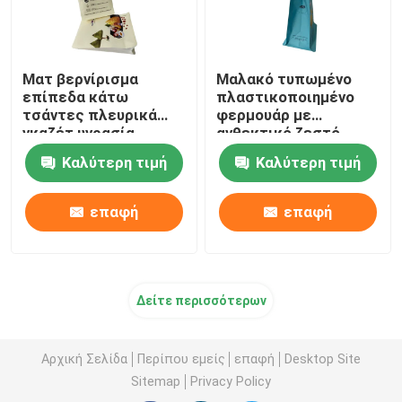
Ματ βερνίρισμα
Μαλακό τυπωμένο
επίπεδα κάτω
πλαστικοποιημένο
τσάντες πλευρικά
φερμουάρ με
γκαζέτ υγρασία
ανθεκτικό ζεστό
απόδειξη για το ρύζι
σφραγίδα που
Καλύτερη τιμή
Καλύτερη τιμή
τροφή
επανασφραγίζεται
επαφή
επαφή
Δείτε περισσότερων
Αρχική Σελίδα
Περίπου εμείς
επαφή
Desktop Site
Sitemap
Privacy Policy