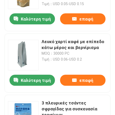
Τιμή：USD 0.05-USD 0.15
Γύρος εργοστασίων
Καλύτερη τιμή
επαφή
Ποιοτικός έλεγχος
Λευκό χαρτί καφέ με επίπεδο
Μας ελάτε σε επαφή με
κάτω μέρος και βερνίρισμα
MOQ：30000 PC
Τιμή：USD 0.06-USD 0.2
Ειδήσεις
Περιπτώσεις
Καλύτερη τιμή
επαφή
Σακούλες συσκευασίας τροφίμων
3 πλευρικές τσάντες
σφραγίδας για συσκευασία
Θήκη συσκευασίας στομίου
τροφίμων