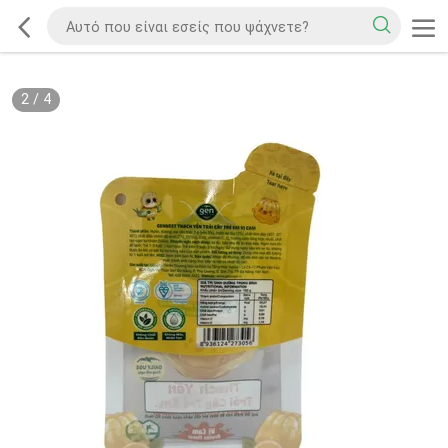
2
/
4