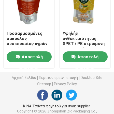
Θήκη συσκευασίας καφέ
Τοποθετημένοι σε στρώματα συσκευάζοντας ρόλοι
Προσαρμοσμένες
Υψηλής
σακούλες
ανθεκτικότητας
συσκευασίας υγρών
SPET / PE στρωμένη
Σακουλάκια με επίπεδη βάση
τροφίμων με ματ και
συσκευασία
φύλλο
τροφίμων με φραγμό
Αποστολή
Αποστολή
Τσάντα στην υγρή συσκευασία κιβωτίων
ερώτησης
ερώτησης
Σακούλες συσκευασίας Stand Up
Αρχική Σελίδα
Περίπου εμείς
επαφή
Desktop Site
Sitemap
Privacy Policy
Σακούλες συσκευασίας τροφίμων της Pet
ΚΙΝΑ Τσάντα φαγητού για σνακ supplier.
Χάρτινες θήκες συσκευασίας
Copyright © 2026 Zhongshan ZR Packaging Co.,