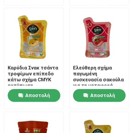
ερώτησης
ερώτησης
Γύρος εργοστασίων
Ποιοτικός έλεγχος
Μας ελάτε σε επαφή με
Καρύδια Σνακ τσάντα
Ελεύθερη σχήμα
Ειδήσεις
τροφίμων επίπεδο
παγωμένη
κάτω σχήμα CMYK
συσκευασία σακούλα
εκτύπωση
για τη μεταφορά
πολλαπλών
Περιπτώσεις
Αποστολή
Αποστολή
εφαρμογών
ερώτησης
ερώτησης
Σακούλες συσκευασίας τροφίμων
Θήκη συσκευασίας στομίου