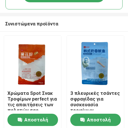
Συνιστώμενα προϊόντα
Σπίτι
Χρώματα Spot Σνακ
3 πλευρικές τσάντες
Τροφίμων perfect για
σφραγίδας για
τις απαιτήσεις των
συσκευασία
Προϊόντα
πελατών σας
τροφίμων
Αποστολή
Αποστολή
Περίπου εμείς