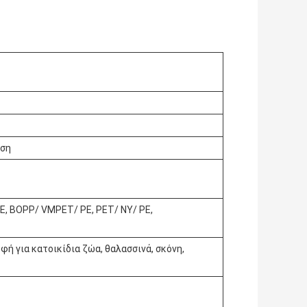
ωση
PE, BOPP/ VMPET/ PE, PET/ NY/ PE,
φή για κατοικίδια ζώα, θαλασσινά, σκόνη,