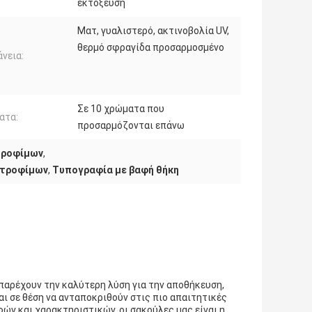
εκτόξευση
Ματ, γυαλιστερό, ακτινοβολία UV,
θερμό σφραγίδα προσαρμοσμένο
νεια:
Σε 10 χρώματα που
ατα:
προσαρμόζονται επάνω
τροφίμων
,
 τροφίμων
,
Τυπογραφία με βαφή θήκη
 παρέχουν την καλύτερη λύση για την αποθήκευση,
ι σε θέση να ανταποκριθούν στις πιο απαιτητικές
ών και χαρακτηριστικών, οι σακούλες μας είναι η