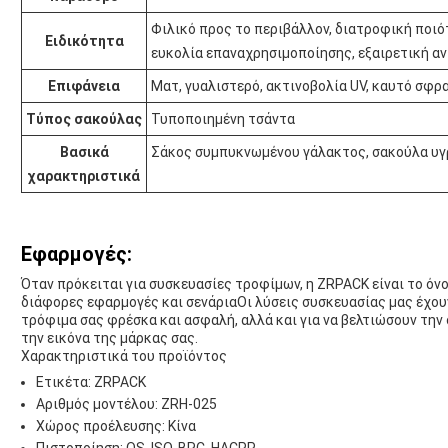
Φιλικό προς το περιβάλλον, διατροφική ποιό
Ειδικότητα
ευκολία επαναχρησιμοποίησης, εξαιρετική α
Επιφάνεια
Ματ, γυαλιστερό, ακτινοβολία UV, καυτό σφ
Τύπος σακούλας
Τυποποιημένη τσάντα
Βασικά
Σάκος συμπυκνωμένου γάλακτος, σακούλα υγ
χαρακτηριστικά
Εφαρμογές:
Όταν πρόκειται για συσκευασίες τροφίμων, η ZRPACK είναι το όν
διάφορες εφαρμογές και σενάριαΟι λύσεις συσκευασίας μας έχουν
τρόφιμα σας φρέσκα και ασφαλή, αλλά και για να βελτιώσουν τη
την εικόνα της μάρκας σας.
Χαρακτηριστικά του προϊόντος
Ετικέτα: ZRPACK
Αριθμός μοντέλου: ZRH-025
Χώρος προέλευσης: Κίνα