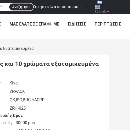
Ζητήστε ένα απόσπασμα
|
Αναζήτηση
Greek
Σ
ΜΑΣ ΕΛΆΤΕ ΣΕ ΕΠΑΦΉ ΜΕ
ΕΙΔΉΣΕΙΣ
ΠΕΡΙΠΤΏΣΕΙΣ
α Εξατομικευμένα
ς και 10 χρώματα εξατομικευμένα
:
Κίνα
ZRPACK
QS,ISO,BRC,HACPP
ZRH-025
τολής Όροι:
antity:
30000 pcs