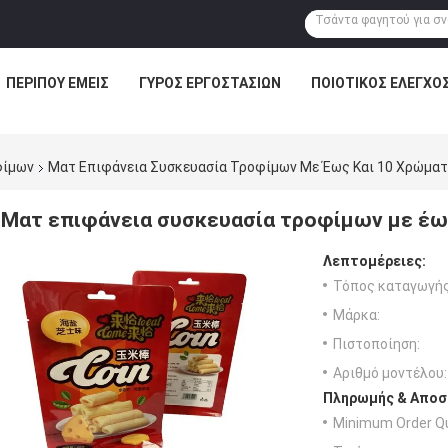
ΠΕΡΊΠΟΥ ΕΜΕΊΣ
ΓΎΡΟΣ ΕΡΓΟΣΤΑΣΊΩΝ
ΠΟΙΟΤΙΚΌΣ ΈΛΕΓΧΟ
φίμων
Ματ Επιφάνεια Συσκευασία Τροφίμων Με Έως Και 10 Χρώματ
Ματ επιφάνεια συσκευασία τροφίμων με έω
Λεπτομέρειες:
Τόπος καταγωγής
Μάρκα:
Πιστοποίηση:
Αριθμό μοντέλου:
Πληρωμής & Αποσ
Minimum Order Qu