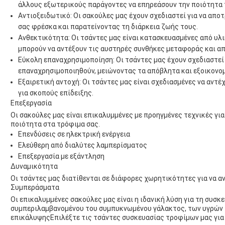
άλλους εξωτερικούς παράγοντες να επηρεάσουν την ποιότητα 
Αντιοξειδωτικό: Οι σακούλες μας έχουν σχεδιαστεί για να απ
σας φρέσκα και παρατείνοντας τη διάρκεια ζωής τους.
Ανθεκτικότητα: Οι τσάντες μας είναι κατασκευασμένες από υλ
μπορούν να αντέξουν τις αυστηρές συνθήκες μεταφοράς και α
Εύκολη επαναχρησιμοποίηση: Οι τσάντες μας έχουν σχεδιαστεί 
επαναχρησιμοποιηθούν, μειώνοντας τα απόβλητα και εξοικονο
Εξαιρετική αντοχή: Οι τσάντες μας είναι σχεδιασμένες να αντέ
για σκοπούς επίδειξης.
Επεξεργασία
Οι σακούλες μας είναι επικαλυμμένες με προηγμένες τεχνικές γι
ποιότητα στα τρόφιμα σας.
Επενδύσεις σε ηλεκτρική ενέργεια
Ελεύθερη από διαλύτες λαμπερίσματος
Επεξεργασία με εξάντληση
Δυναμικότητα
Οι τσάντες μας διατίθενται σε διάφορες χωρητικότητες για να α
Συμπεράσματα
Οι επικαλυμμένες σακούλες μας είναι η ιδανική λύση για τη συσκ
συμπεριλαμβανομένου του συμπυκνωμένου γάλακτος, των υγρών π
επικάλυψηςΕπιλέξτε τις τσάντες συσκευασίας τροφίμων μας για 