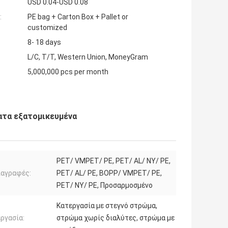
USD 0.04-USD 0.08
:
PE bag + Carton Box + Pallet or
customized
8- 18 days
L/C, T/T, Western Union, MoneyGram
5,000,000 pcs per month
ατα εξατομικευμένα
PET/ VMPET/ PE, PET/ AL/ NY/ PE,
ιαγραφές:
PET/ AL/ PE, BOPP/ VMPET/ PE,
PET/ NY/ PE, Προσαρμοσμένο
Κατεργασία με στεγνό στρώμα,
ργασία:
στρώμα χωρίς διαλύτες, στρώμα με