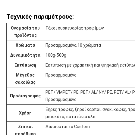
Τεχνικές παραμέτρους:
Ονομασία του
Τάκοι συσκευασίας τροφίμων
προϊόντος
Χρώματα
Προσαρμοσμένα 10 χρώματα
Δυναμικότητα
100g-500g
Εκτύπωση
Εκτύπωση με χαρακτική και ψηφιακή εκτύπ
Μέγεθος
Προσαρμοσμένο
σακούλας
PET/ VMPET/ PE, PET/ AL/ NY/ PE, PET/ AL/ 
Προδιαγραφές
Προσαρμοσμένο
Ξηρές τροφές, ξηροί καρποί, σνακ, καφές, τρο
Χρήση
μπισκότα, πατατάκια κλπ.
Ζιπ και
Δικαιούται το Custom
παράθυρο