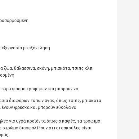
προσαρμοσμένη
επεξεργασία με εξάντληση
α ζώα, θαλασσινά, σκόνη, μπισκότα, τσιπς κλπ.
μοσμένη
α ευρύ φάσμα τροφίμων και μπορούν να
ευασία διαφόρων τύπων σνακ, όπως τσιπς, μπισκότα
αμένουν φρέσκα και μπορούν εύκολα να
ηλες για υγρά προϊόντα όπως ο καφές, τα τρόφιμα
ο στρώμα διασφαλίζουν ότι οι σακούλες είναι
οράς.