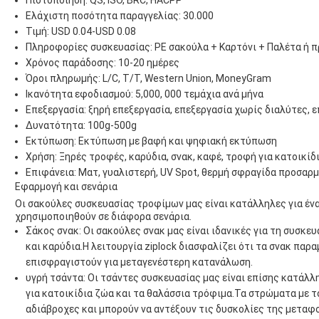
Πιστοποίηση: QS, ISO, BRC, HACPP
Ελάχιστη ποσότητα παραγγελίας: 30.000
Τιμή: USD 0.04-USD 0.08
Πληροφορίες συσκευασίας: PE σακούλα + Καρτόνι + Παλέτα ή 
Χρόνος παράδοσης: 10-20 ημέρες
Όροι πληρωμής: L/C, T/T, Western Union, MoneyGram
Ικανότητα εφοδιασμού: 5,000, 000 τεμάχια ανά μήνα
Επεξεργασία: ξηρή επεξεργασία, επεξεργασία χωρίς διαλύτες, 
Δυνατότητα: 100g-500g
Εκτύπωση: Εκτύπωση με βαφή και ψηφιακή εκτύπωση
Χρήση: Ξηρές τροφές, καρύδια, σνακ, καφέ, τροφή για κατοικίδι
Επιφάνεια: Ματ, γυαλιστερή, UV Spot, θερμή σφραγίδα προσαρ
Εφαρμογή και σενάρια
Οι σακούλες συσκευασίας τροφίμων μας είναι κατάλληλες για έν
χρησιμοποιηθούν σε διάφορα σενάρια.
Σάκος σνακ: Οι σακούλες σνακ μας είναι ιδανικές για τη συσκ
και καρύδια.Η λειτουργία ziplock διασφαλίζει ότι τα σνακ παρ
επισφραγιστούν για μεταγενέστερη κατανάλωση.
υγρή τσάντα: Οι τσάντες συσκευασίας μας είναι επίσης κατάλλ
για κατοικίδια ζώα και τα θαλάσσια τρόφιμα.Τα στρώματα με τ
αδιάβροχες και μπορούν να αντέξουν τις δυσκολίες της μεταφ