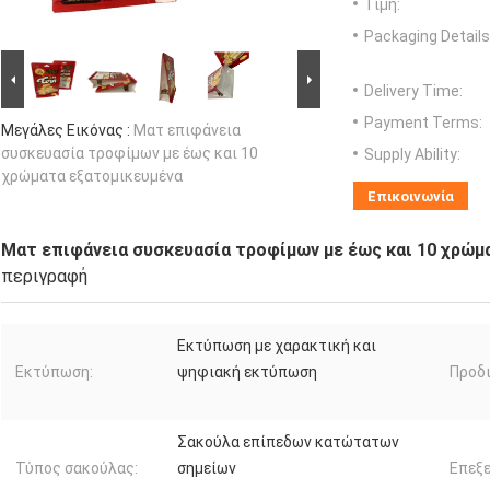
Τιμή:
Packaging Details
Delivery Time:
Payment Terms:
Μεγάλες Εικόνας :
Ματ επιφάνεια
συσκευασία τροφίμων με έως και 10
Supply Ability:
χρώματα εξατομικευμένα
Επικοινωνία
Ματ επιφάνεια συσκευασία τροφίμων με έως και 10 χρώμ
περιγραφή
Εκτύπωση με χαρακτική και
Εκτύπωση:
ψηφιακή εκτύπωση
Προδ
Σακούλα επίπεδων κατώτατων
Τύπος σακούλας:
σημείων
Επεξε