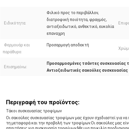
Φιλικό προς το περιβάλλον,
διατροφική ποιότητα, φραγμός,
Ειδικότητα:
Επιφά
αντιοξειδωτικό, ανθεκτικό, ευκολία
επαναχρη
Φερμουάρ και
Προσαρμογή αποδεκτή
Χρώμ
παράθυρο:
Προσαρμοσμένες τσάντες συσκευασίας 
Επισημαίνω:
Αντιοξειδωτικές σακούλες συσκευασίας
Περιγραφή του προϊόντος:
Τάκοι συσκευασίας τροφίμων
Οι σακούλες συσκευασίας τροφίμων μας έχουν σχεδιαστεί για να
τη μεταφορά και την προβολή των τροφίμων.Οι σακούλες μας είνα
απαιτήσεις για συσκευασία τροφίμων.Με μια ποικιλία προδιαγραφ