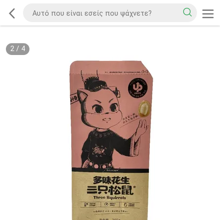
2
/
4