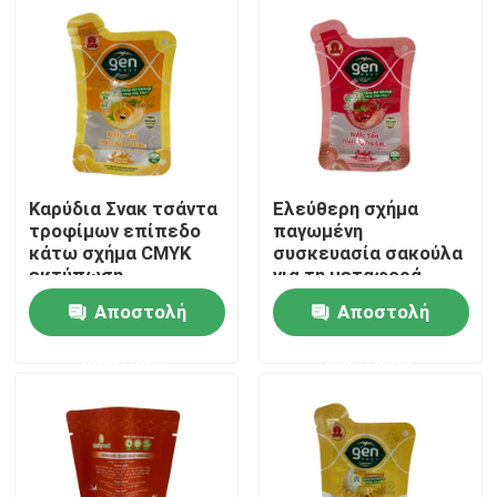
Γύρος εργοστασίων
Ποιοτικός έλεγχος
Μας ελάτε σε επαφή με
Καρύδια Σνακ τσάντα
Ελεύθερη σχήμα
τροφίμων επίπεδο
παγωμένη
κάτω σχήμα CMYK
συσκευασία σακούλα
Ειδήσεις
εκτύπωση
για τη μεταφορά
πολλαπλών
Αποστολή
Αποστολή
εφαρμογών
Περιπτώσεις
ερώτησης
ερώτησης
Σακούλες συσκευασίας τροφίμων
Θήκη συσκευασίας στομίου