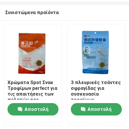
Συνιστώμενα προϊόντα
Χρώματα Spot Σνακ
3 πλευρικές τσάντες
Τροφίμων perfect για
σφραγίδας για
Σπίτι
τις απαιτήσεις των
συσκευασία
πελατών σας
τροφίμων
Αποστολή
Αποστολή
Προϊόντα
ερώτησης
ερώτησης
Περίπου εμείς