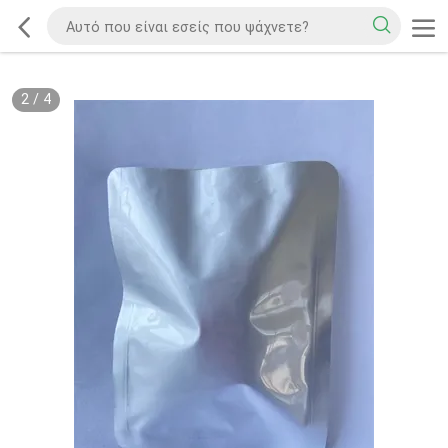
2
/
4