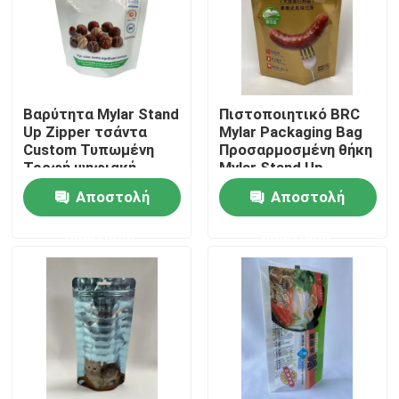
Γύρος εργοστασίων
Ποιοτικός έλεγχος
Βαρύτητα Mylar Stand
Πιστοποιητικό BRC
Up Zipper τσάντα
Mylar Packaging Bag
Custom Τυπωμένη
Προσαρμοσμένη θήκη
Μας ελάτε σε επαφή με
Τροφή ψηφιακή
Mylar Stand Up
εκτύπωση
Αποστολή
Αποστολή
Ειδήσεις
ερώτησης
ερώτησης
Περιπτώσεις
Σακούλες συσκευασίας τροφίμων
Θήκη συσκευασίας στομίου