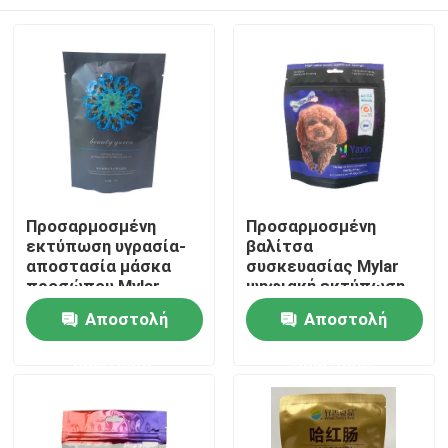
Προσαρμοσμένη
Προσαρμοσμένη
εκτύπωση υγρασία-
βαλίτσα
αποστασία μάσκα
συσκευασίας Mylar
προσώπου Mylar
ψηφιακή εκτύπωση
Stand Up Pouch
με φερμουάρ και
Σπίτι
Αποστολή
Αποστολή
λαβή
ερώτησης
ερώτησης
Προϊόντα
Περίπου εμείς