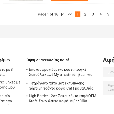
Page 1 of 16
|<
<<
1
2
3
4
5
Αφή
φίμων
Θήκη συσκευασίας καφέ
ντα με 8
Επανασφραγιζόμενο κουτί πουγκί
δια
Σακούλα καφέ Mylar επίπεδη βάση για
καβουρδισμένο κόκκο καφέ
ες θήκες με
Τετράγωνο πάτο ματ εκτύπωσης
οιήσιμου
χάρτινη τσάντα καφέ Kraft με βαλβίδα
 ψωμί τοστ
ποιείο
High Barrier 12oz Σακουλάκια καφέ OEM
ίας από
Kraft Σακουλάκια καφέ με βαλβίδα
υ μεγέθους