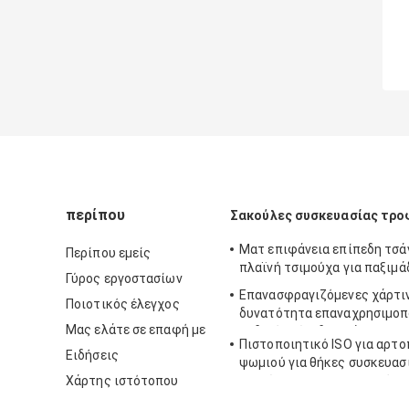
περίπου
Σακούλες συσκευασίας τρο
Ματ επιφάνεια επίπεδη τσά
Περίπου εμείς
πλαϊνή τσιμούχα για παξιμά
Γύρος εργοστασίων
Επανασφραγιζόμενες χάρτιν
Ποιοτικός έλεγχος
δυνατότητα επαναχρησιμοπ
Μας ελάτε σε επαφή με
λαδιού επίπεδου πάτου για
Πιστοποιητικό ISO για αρτο
Ειδήσεις
ψωμιού για θήκες συσκευασ
Χάρτης ιστότοπου
χαρτί Kraft προσαρμοσμένο