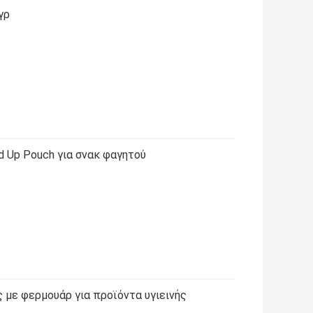
γρ
d Up Pouch για σνακ φαγητού
 με φερμουάρ για προϊόντα υγιεινής